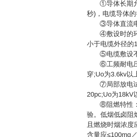
①导体长期允许
秒)，电缆导体的
③导体直流电阻
④敷设时的环境
小于电缆外径的1
⑤电缆敷设不
⑥工频耐电压试验：
穿;Uo为3.6kv
⑦局部放电试验：
20pc;Uo为18
⑧阻燃特性：阻燃
验。低烟低卤阻燃电
且燃烧时烟浓度应符
含量应≤100mg