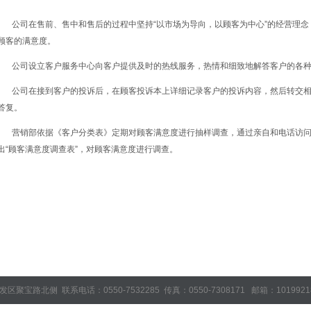
公司在售前、售中和售后的过程中坚持“以市场为导向，以顾客为中心”的经营理念
顾客的满意度。
公司设立客户服务中心向客户提供及时的热线服务，热情和细致地解答客户的各种
公司在接到客户的投诉后，在顾客投诉本上详细记录客户的投诉内容，然后转交相
答复。
营销部依据《客户分类表》定期对顾客满意度进行抽样调查，通过亲自和电话访问等方
出“顾客满意度调查表”，对顾客满意度进行调查。
：天长市开发区聚宝路北侧 联系电话：0550-7532285 传真：0550-7308171 邮箱：1019921